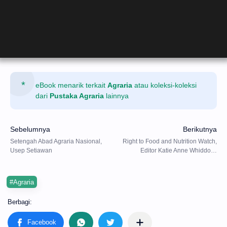
eBook menarik terkait
Agraria
atau koleksi-koleksi
dari
Pustaka Agraria
lainnya
#Agraria