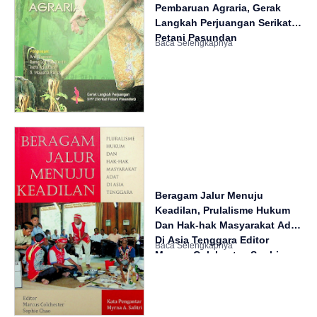
Pembaruan Agraria, Gerak
Langkah Perjuangan Serikat
Petani Pasundan
Beragam Jalur Menuju
Keadilan, Prulalisme Hukum
Dan Hak-hak Masyarakat Adat
Di Asia Tenggara Editor
Marcus Colchester, Sophie
Chao