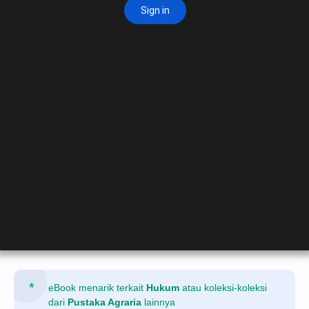
eBook menarik terkait
Hukum
atau koleksi-koleksi
dari
Pustaka Agraria
lainnya