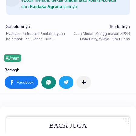
eBook menarik terkait
Umum
atau koleksi-koleksi
dari
Pustaka Agraria
lainnya
#Umum
BACA JUGA