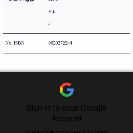
VIL
a
No. ISBN
0620272244