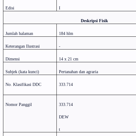
Edisi
I
Deskripsi Fisik
Jumlah halaman
184 hlm
Keterangan Ilustrasi
-
Dimensi
14 x 21 cm
Subjek (kata kunci)
Pertanahan dan agraria
No. Klasifikasi DDC
333.714
Nomor Panggil
333.714
DEW
t