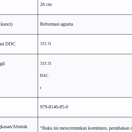
26 cm
 kunci)
Reformasi agraria
kasi DDC
333.31
gil
333.31
BAC
r
979-8140-85-0
gkasan/Abstrak
“Buku ini mencerminkan komitmen, pemihakan 