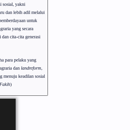
 sosial, yakni
u dan lebih adil melalui
 pemberdayaan untuk
graria yang secara
dan cita-cita generasi
aha para pelaku yang
agraria dan
landreform
,
ng menuju keadilan sosial
Fakih
)