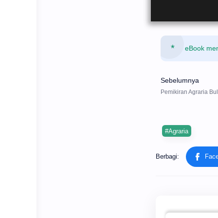
eBook mena
#Agraria