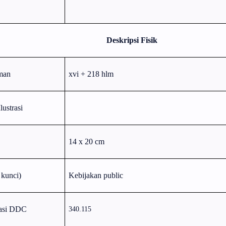
Deskripsi Fisik
man
xvi + 218 hlm
lustrasi
14 x 20 cm
 kunci)
Kebijakan public
kasi DDC
340.115