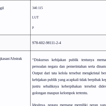
gil
340.115
LUT
p
978-602-98111-2-4
gkasan/Abstrak
“Diskursus kebijakan publik tentunya mema
persoalan negara dan pemerintahan serta dinam
Output dari tata kelola tersebut mengkristal 
kebijakan publik yang acapkali tidak berpihak k
justru sebaliknya keberpihakan tersebut did
golongan maupun kelompok tertentu.
Idealnya, negara memang memiliki peran yan