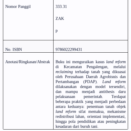
Nomor Panggil
333.31
ZAK
p
No. ISBN
9786022299431
Anotasi/Ringkasan/Abstrak
Buku ini menguraikan kasus
land reform
di Kecamatan Pengalengan, melalui
reclaiming
terhadap tanah yang dikuasai
oleh Perusahaan Daerah Agrobisnis dan
Pertambangan (PDAP).
Land reform
dilaksanakan dengan model tersendiri,
dan mampu menjadi antithesis daru
pelaksanaan pemerintah. Terdapat
beberapa praktik yang menjadi perbedaan
antara keduanya: penentuan tanah objek
land reform
sifat memaksa, mekanisme
redistribusi lahan, orientasi implementasi,
hingga pola pendidikan atau peningkatan
kesadaran dari buruh tani.