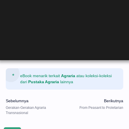
eBook menarik terkait
Agraria
atau koleksi-koleksi
dari
Pustaka Agraria
lainnya