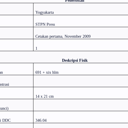
Penerbitan
Yogyakarta
STPN Press
Cetakan pertama, November 2009
1
Deskripsi Fisik
an
691 + xix hlm
strasi
14 x 21 cm
kunci)
si DDC
346.04