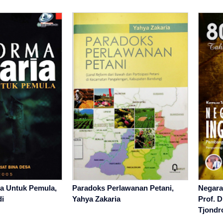
a Untuk Pemula,
Paradoks Perlawanan Petani,
Negara 
i
Yahya Zakaria
Prof. D
Tjondr