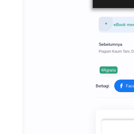
eBook mena
#Agraria