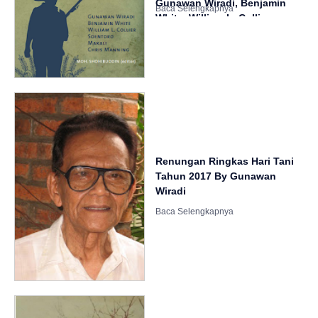
Gunawan Wiradi, Benjamin
White, William L. Collier,
Soentoro, Makali & Chris
Manning
Renungan Ringkas Hari Tani
Tahun 2017 By Gunawan
Wiradi