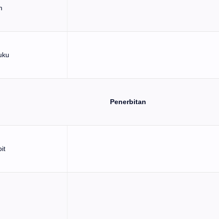
h
buku
Penerbitan
it