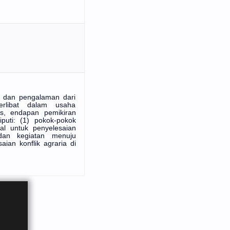
 dan pengalaman dari
erlibat dalam usaha
us, endapan pemikiran
iputi: (1) pokok-pokok
al untuk penyelesaian
, dan kegiatan menuju
ian konflik agraria di