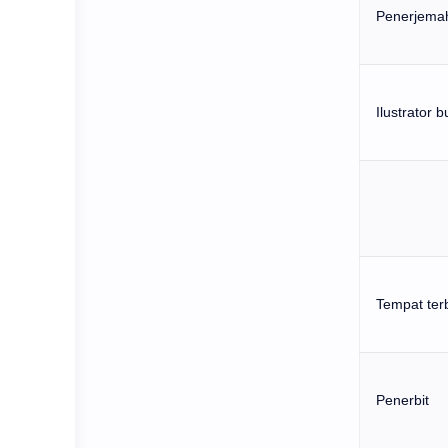
Penerjema
Ilustrator 
Tempat terb
Penerbit