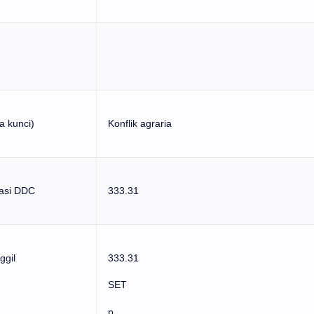
a kunci)
Konflik agraria
kasi DDC
333.31
gil
333.31
SET
p