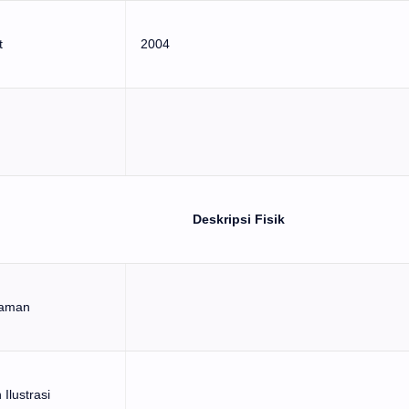
t
2004
Deskripsi Fisik
laman
Ilustrasi