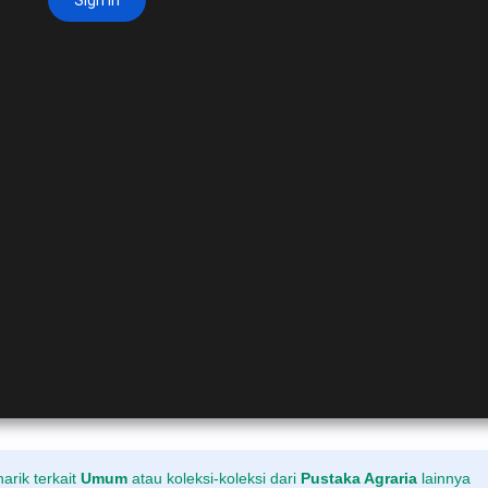
rik terkait
Umum
atau koleksi-koleksi dari
Pustaka Agraria
lainnya