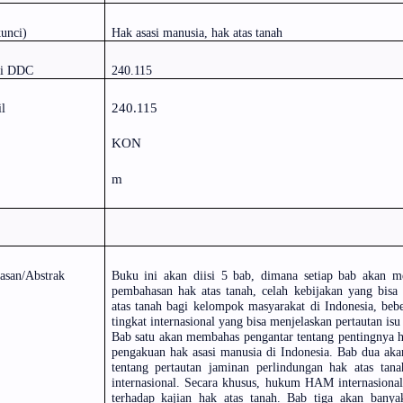
kunci)
Hak asasi manusia, hak atas tanah
si DDC
240.115
240.115
l
KON
m
asan/Abstrak
Buku ini akan diisi 5 bab, dimana setiap bab akan me
pembahasan hak atas tanah, celah kebijakan yang bis
atas tanah bagi kelompok masyarakat di Indonesia, beb
tingkat internasional yang bisa menjelaskan pertautan isu
Bab satu akan membahas pengantar tentang pentingnya h
pengakuan hak asasi manusia di Indonesia. Bab dua aka
tentang pertautan jaminan perlindungan hak atas tan
internasional. Secara khusus, hukum HAM internasional
terhadap kajian hak atas tanah. Bab tiga akan banya