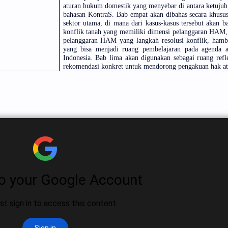
aturan hukum domestik yang menyebar di antara ketujuh
bahasan KontraS. Bab empat akan dibahas secara khusus 
sektor utama, di mana dari kasus-kasus tersebut akan b
konflik tanah yang memiliki dimensi pelanggaran HAM,
pelanggaran HAM yang langkah resolusi konflik, hamb
yang bisa menjadi ruang pembelajaran pada agenda a
Indonesia. Bab lima akan digunakan sebagai ruang refl
rekomendasi konkret untuk mendorong pengakuan hak ata