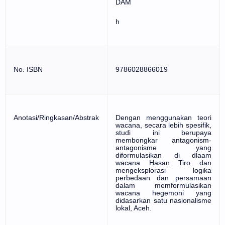
DAM
h
No. ISBN
9786028866019
Anotasi/Ringkasan/Abstrak
Dengan menggunakan teori
wacana, secara lebih spesifik,
studi ini berupaya
membongkar antagonism-
antagonisme yang
diformulasikan di dlaam
wacana Hasan Tiro dan
mengeksplorasi logika
perbedaan dan persamaan
dalam memformulasikan
wacana hegemoni yang
didasarkan satu nasionalisme
lokal, Aceh.