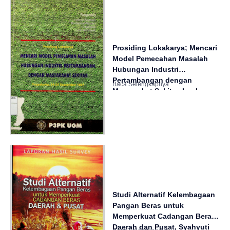
Prosiding Lokakarya; Mencari
Model Pemecahan Masalah
Hubungan Industri
Pertambangan dengan
Masyarakat Sekitar, Loekman
Soetrisno, Mochammad
Maksum, Susetiawan, Dyah
Ismoyowati
Studi Alternatif Kelembagaan
Pangan Beras untuk
Memperkuat Cadangan Beras
Daerah dan Pusat, Syahyuti